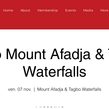
Home
About
Membership
Events
Media
More
to Mount Afadja &
Waterfalls
ven. 07 nov.
  |  
Mount Afadja & Tagbo Waterfalls