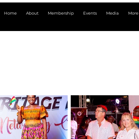
Home
About
Membership
Events
Media
More