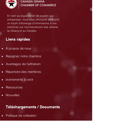
En tant qu'organisation de soutien aux
entreprises, nous nous efforçons de fournir
un forum d'échange d'informations à nos
membres sur l'environnement des affaires
au Ghana et au Canada.
Liens rapides
À propos de nous
Rejoignez notre chambre
Avantages de l'adhésion
Répertoire des membres
évènements à venir
Ressources
Nouvelles
Téléchargements / Documents
Politique de cotisation
Formulaire de demande d'adhésion
Code de conduite