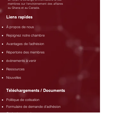
membres sur l'environnement des affaires
au Ghana et au Canada.
Liens rapides
À propos de nous
Rejoignez notre chambre
Avantages de l'adhésion
Répertoire des membres
évènements à venir
Ressources
Nouvelles
Téléchargements / Documents
Politique de cotisation
Formulaire de demande d'adhésion
Code de conduite
Adresse
No. 30/8 5ème chemin circulaire Ext.